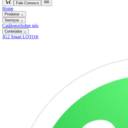
Fale Conosco
Home
Produtos
⌄
Serviços
⌄
Catálogos
Sobre nós
Conteúdos
⌄
JG2 Smart LOTO®