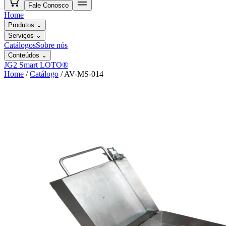
Fale Conosco
Home
Produtos
⌄
Serviços
⌄
Catálogos
Sobre nós
Conteúdos
⌄
JG2 Smart LOTO®
Home
/
Catálogo
/
AV-MS-014