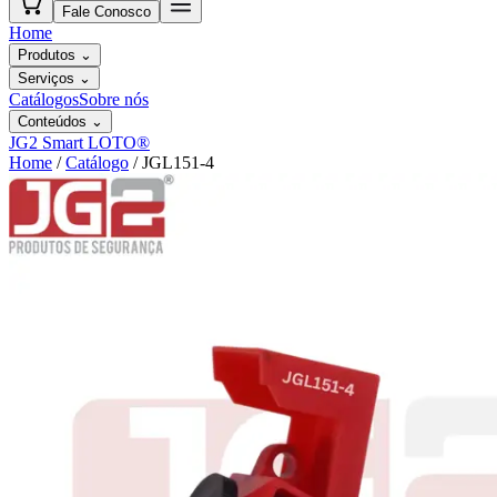
Fale Conosco
Home
Produtos
⌄
Serviços
⌄
Catálogos
Sobre nós
Conteúdos
⌄
JG2 Smart LOTO®
Home
/
Catálogo
/
JGL151-4