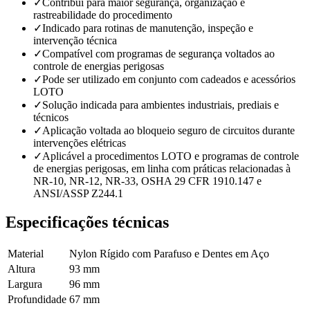
✓
Contribui para maior segurança, organização e
rastreabilidade do procedimento
✓
Indicado para rotinas de manutenção, inspeção e
intervenção técnica
✓
Compatível com programas de segurança voltados ao
controle de energias perigosas
✓
Pode ser utilizado em conjunto com cadeados e acessórios
LOTO
✓
Solução indicada para ambientes industriais, prediais e
técnicos
✓
Aplicação voltada ao bloqueio seguro de circuitos durante
intervenções elétricas
✓
Aplicável a procedimentos LOTO e programas de controle
de energias perigosas, em linha com práticas relacionadas à
NR-10, NR-12, NR-33, OSHA 29 CFR 1910.147 e
ANSI/ASSP Z244.1
Especificações técnicas
Material
Nylon Rígido com Parafuso e Dentes em Aço
Altura
93 mm
Largura
96 mm
Profundidade
67 mm