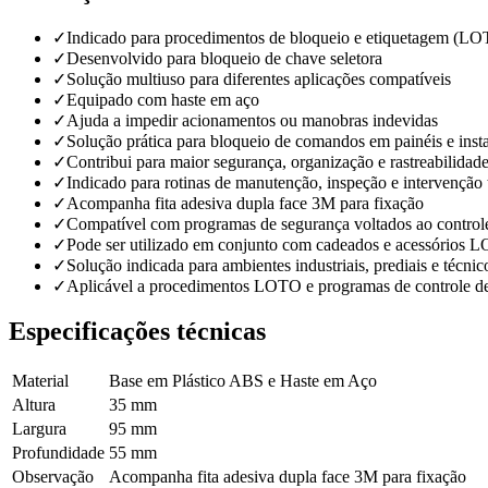
✓
Indicado para procedimentos de bloqueio e etiquetagem (L
✓
Desenvolvido para bloqueio de chave seletora
✓
Solução multiuso para diferentes aplicações compatíveis
✓
Equipado com haste em aço
✓
Ajuda a impedir acionamentos ou manobras indevidas
✓
Solução prática para bloqueio de comandos em painéis e insta
✓
Contribui para maior segurança, organização e rastreabilida
✓
Indicado para rotinas de manutenção, inspeção e intervenção 
✓
Acompanha fita adesiva dupla face 3M para fixação
✓
Compatível com programas de segurança voltados ao controle
✓
Pode ser utilizado em conjunto com cadeados e acessórios 
✓
Solução indicada para ambientes industriais, prediais e técnic
✓
Aplicável a procedimentos LOTO e programas de controle 
Especificações técnicas
Material
Base em Plástico ABS e Haste em Aço
Altura
35 mm
Largura
95 mm
Profundidade
55 mm
Observação
Acompanha fita adesiva dupla face 3M para fixação