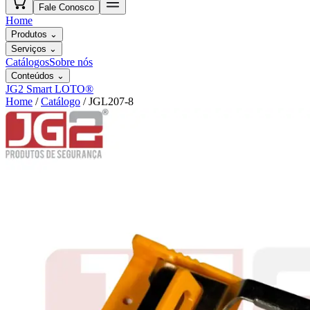
Fale Conosco
Home
Produtos
⌄
Serviços
⌄
Catálogos
Sobre nós
Conteúdos
⌄
JG2 Smart LOTO®
Home
/
Catálogo
/
JGL207-8