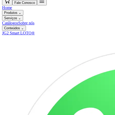
Fale Conosco
Home
Produtos
⌄
Serviços
⌄
Catálogos
Sobre nós
Conteúdos
⌄
JG2 Smart LOTO®